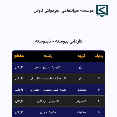
موسسه غیرانتفاعی، غیردولتی کاوش
کاردانی پیوسته - ناپیوسته
ردیف
گروه
رشته
مقطع
۱
برق
الکترونیک - برق صنعتی
کاردانی
۲
برق
الکترونیک - تاسیسات الکتریکی
کاردانی
۳
معماری
نقشه کشی معماری - معماری
کاردانی
۴
کامپیوتر
کامپیوتر - نرم افزار
کاردانی
۵
مکانیک
مکانیک خودرو
کاردانی